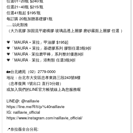
任選01~20瓶 $240/瓶
任選21~40瓶 $215/瓶
任選41瓶起 $195/瓶
每訂購 20瓶加贈基礎膠1瓶
.....以此類推
（大力底膠·加固流平建構膠·玻璃晶透上層膠·磨砂霧面上層膠 任選 ）
💗「MAURA • 茉拉」甲油膠 $195起
💗「MAURA • 茉拉」基礎膠系列 膠類任選3瓶9折
💗「MAURA ‧ 茉拉磨甲棒」系列整封優惠9折
💗「MAURA · 茉拉」溶劑類 任選3瓶9折
🏡台北總苑（02）2779-0000
地址：台北市大安區忠孝東路三段243號8樓
（忠孝復興 1號出口 直行3分鐘）
或加入我們的LINE官方帳號線上為您服務喔
LINE@: @naillavie
https://line.me/R/ti/p/%40naillavie
IG: naillavie_official
https://www.instagram.com/naillavie_official/
📍奈拉薇全台分苑: