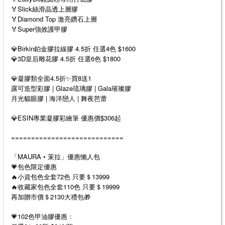
🏅Slick絲滑晶透上層膠
🏅Diamond Top 激亮鑽石上層
🏅Super強效護甲膠
💎Birkin鉑金膠拉線膠 4.5折 任選4色 $1600
💎3D皇后雕花膠 4.5折 任選6色 $1800
💎凝膠類全面4.5折✨買8送1
露可造型彩膠 | Glaze琉璃膠 | Gala璀璨膠
月光貓眼膠 | 海洋戀人 | 舞夜芭蕾
💎ESIN專業凝膠彩繪筆 優惠價$306起
============================
「MAURA • 茉拉」優惠懶人包
💗包色限定優惠
🔥小資包色全套72色 只要＄13999
🔥收藏家包色全套110色 只要＄19999
再加贈市價＄2130大禮包🎁
💗102色甲油膠優惠：