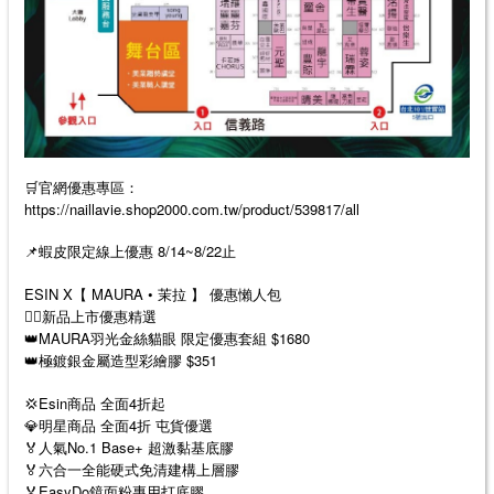
🛒官網優惠專區：
https://naillavie.shop2000.com.tw/product/539817/all
📌蝦皮限定線上優惠 8/14~8/22止
ESIN X【 MAURA • 茉拉 】 優惠懶人包
❤️‍🔥新品上市優惠精選
👑MAURA羽光金絲貓眼 限定優惠套組 $1680
👑極鍍銀金屬造型彩繪膠 $351
💢Esin商品 全面4折起
💎明星商品 全面4折 屯貨優選
🏅人氣No.1 Base+ 超激黏基底膠
🏅六合一全能硬式免清建構上層膠
🏅EasyDo鏡面粉專用打底膠