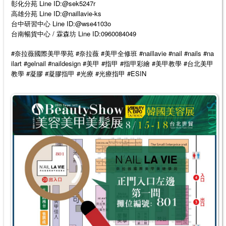
彰化分苑 Line ID:@sek5247r
高雄分苑 Line ID:@naillavie-ks
台中研習中心 Line ID:@wse4103o
台南暢貨中心 / 霖森坊 Line ID:0960084049
#
#
#
#naillavie #nail #nails #na
奈拉薇國際美甲學苑
奈拉薇
美甲全修班
ilart #gelnail #naildesign #
#
#
#
#
美甲
指甲
指甲彩繪
美甲教學
台北美甲
#
#
#
#
#ESIN
教學
凝膠
凝膠指甲
光療
光療指甲