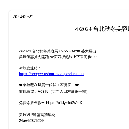
2024/09/25
📣2024 台北秋冬美
📣2024 台北秋冬美容展 09/27~09/30 盛大展出
美展優惠搶先開跑 全面四折起線上下單同步中！
🦐蝦皮連結：
https://shopee.tw/naillavie#product_list
❤️奈拉薇在世貿一館與大家見面！❤️
攤位編號：A0819（大門入口左邊第一攤）
免費索票倒數➡️ https://bit.ly/4e9WrkK
美展VIP邀請碼請填寫
24aw52875209