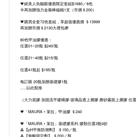
💗絕美人魚貓眼優惠限定套組$1680／8色
💢再加贈強力金箍棒磁鐵1支（市價＄200）
💗購買全套72色套組，享超值優惠價 ＄13999
再加贈市價＄2130大禮包🎁
80色甲油膠優惠：
任選01~20瓶 $240/瓶
任選21~40瓶 $215/瓶
任選41瓶起 $195/瓶
每訂購 20瓶加贈基礎膠1瓶
.....以此類推
（大力底膠·加固流平建構膠·玻璃晶透上層膠·磨砂霧面上層膠 任選
💗「MAURA • 茉拉」甲油膠 ＄240
💗「MAURA • 茉拉」基礎膠系列 膠類任選3瓶9折
🔺️【pH平衡防潮劑】 ＄150／瓶
🔺️【無酸固定劑】 ＄200／瓶