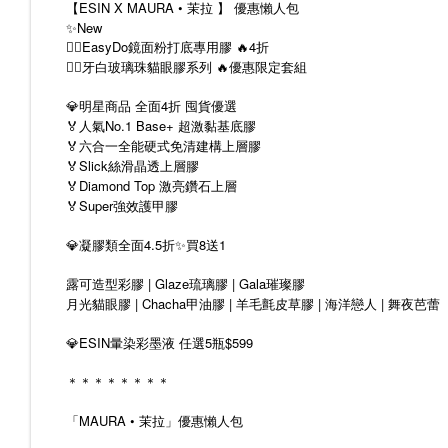
【ESIN X MAURA • 茉拉 】 優惠懶人包
✨New
❤️‍🔥EasyDo鏡面粉打底專用膠 🔥4折
❤️‍🔥牙白玻璃珠貓眼膠系列 🔥優惠限定套組
💎明星商品 全面4折 囤貨優選
🏅人氣No.1 Base+ 超激黏基底膠
🏅六合一全能硬式免清建構上層膠
🏅Slick絲滑晶透上層膠
🏅Diamond Top 激亮鑽石上層
🏅Super強效護甲膠
💎凝膠類全面4.5折✨買8送1
露可造型彩膠 | Glaze琉璃膠 | Gala璀璨膠
月光貓眼膠 | Chacha甲油膠 | 羊毛氈皮草膠 | 海洋戀人 | 舞夜芭蕾
💎ESIN暈染彩墨液 任選5瓶$599
＊＊＊＊＊＊＊＊
「MAURA • 茉拉」優惠懶人包