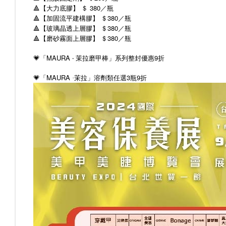
🔺️【大力底膠】 ＄ 380／瓶
🔺️【加固流平建構膠】 ＄380／瓶
🔺️【玻璃晶透上層膠】 ＄380／瓶
🔺️【磨砂霧面上層膠】 ＄380／瓶
💗「MAURA ‧ 茉拉磨甲棒」系列整封優惠9折
MAURA
3
9
💗
「
·茉拉」溶劑類任選
瓶
折