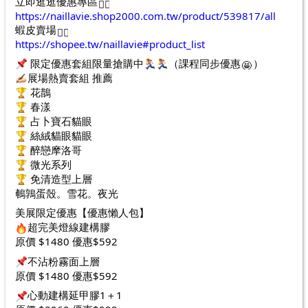
立即逛逛優惠專區
https://naillavie.shop2000.com.tw/product/539817/all
蝦皮賣場
https://shopee.tw/naillavie#product_list
 限定優惠套組限量搶購中
（課程同步優惠
）
展場熱賣套組 推薦
 花鵲
 春漾
 占卜寶石貓眼 
 絲絨貓眼貓眼
 醉戀摩洛哥 
 微光系列 
 免清造型上層 
鵪鶉蛋殼。雪花。夜光 
美展限定優惠【優惠懶人包】
超完美燈線建構膠
原價 $1480 優惠$592
不沾粉霧面上層
原價 $1480 優惠$592
心動建構延甲膠1＋1