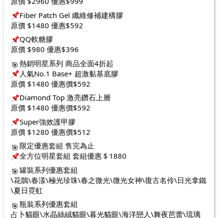
原價 $2960 優惠$999
Fiber Patch Gel 纖維修補建構膠 
原價 $1480 優惠$592
QQ軟糖膠
原價 $980 優惠$396
熱銷明星系列 商品全面4折起
人氣No.1 Base+ 超激黏基底膠
原價 $1480 優惠價$592
Diamond Top 激亮鑽石上層
原價 $1480 優惠價$592
Super強效護甲膠
原價 $1280 優惠價$512
限定優惠套組 售完為止
全方位明星套組 套組優惠＄1880
罐裝系列優惠套組
\花鵲\春漾\極光珍珠\春之微光\微光女神\復古名伶\日光拿鐵
\夏日霓虹
瓶裝系列優惠套組
占卜貓眼\水晶絲絨貓眼\暮光貓眼\海洋戀人\舞夜芭蕾\琉璃