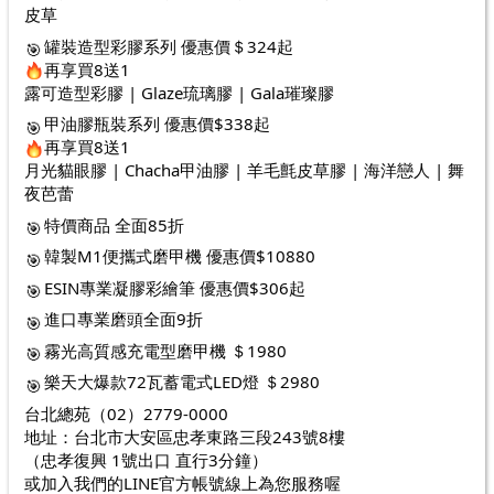
皮草
罐裝造型彩膠系列 優惠價＄324起
再享買8送1
露可造型彩膠 | Glaze琉璃膠 | Gala璀璨膠
甲油膠瓶裝系列 優惠價$338起 
再享買8送1
月光貓眼膠 | Chacha甲油膠 | 羊毛氈皮草膠 | 海洋戀人 | 舞
夜芭蕾
特價商品 全面85折
韓製M1便攜式磨甲機 優惠價$10880
ESIN專業凝膠彩繪筆 優惠價$306起
進口專業磨頭全面9折
霧光高質感充電型磨甲機 ＄1980
樂天大爆款72瓦蓄電式LED燈 ＄2980
台北總苑（02）2779-0000
地址：台北市大安區忠孝東路三段243號8樓
（忠孝復興 1號出口 直行3分鐘）
或加入我們的LINE官方帳號線上為您服務喔