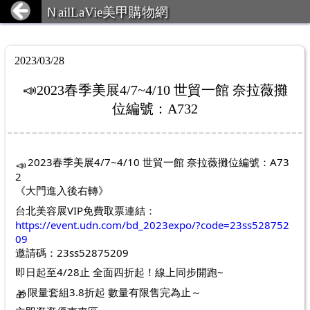
ＮailLaVie美甲購物網
2023/03/28
📣2023春季美展4/7~4/10 世貿一館 奈拉薇攤
位編號：A732
2023春季美展4/7~4/10 世貿一館 奈拉薇攤位編號：A73
2
《大門進入後右轉》
台北美容展VIP免費取票連結：
https://event.udn.com/bd_2023expo/?code=23ss528752
09
邀請碼：23ss52875209 
即日起至4/28止 全面四折起！線上同步開跑~
限量套組3.8折起 數量有限售完為止～