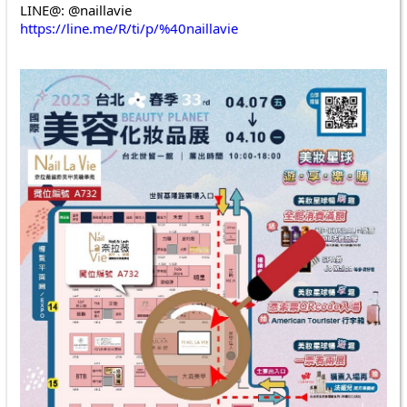
LINE@: @naillavie
https://line.me/R/ti/p/%40naillavie