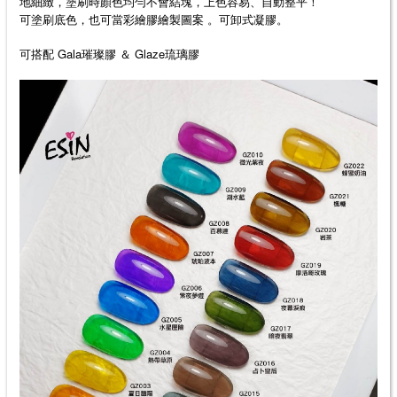
地細緻，塗刷時顏色均勻不會結塊，上色容易、自動整平！
可塗刷底色，也可當彩繪膠繪製圖案 。可卸式凝膠。
可搭配 Gala璀璨膠 ＆ Glaze琉璃膠