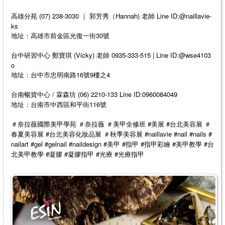
高雄分苑 (07) 238-3030 ｜ 郭芳秀（Hannah) 老師 Line ID:@naillavie-
ks
地址：高雄市前金區光復一街30號
台中研習中心 鄭寶琪 (Vicky) 老師 0935-333-515 | Line ID:@wse4103
o
地址：台中市忠明南路16號9樓之4
台南暢貨中心 / 霖森坊 (06) 2210-133 Line ID:0960084049
地址：台南市中西區和平街116號
#
#
＃奈拉薇國際美甲學苑
＃奈拉薇
＃美甲全修班
美展
台北美容展
＃
#
#naillavie #nail #nails #
春夏美容展
台北美容化妝品展
＃秋季美容展
nailart #gel #gelnail #naildesign #
#
#
#
#
美甲
指甲
指甲彩繪
美甲教學
台
#
#
#
#
北美甲教學
凝膠
凝膠指甲
光療
光療指甲