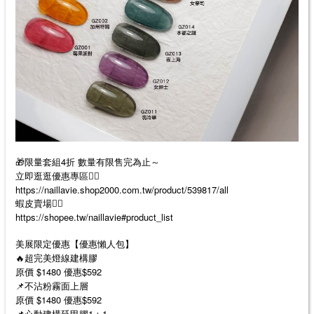
🎁限量套組4折 數量有限售完為止～
立即逛逛優惠專區👉🏻
https://naillavie.shop2000.com.tw/product/539817/all
蝦皮賣場👉🏻
https://shopee.tw/naillavie#product_list
美展限定優惠【優惠懶人包】
🔥超完美燈線建構膠
原價 $1480 優惠$592
📌不沾粉霧面上層
原價 $1480 優惠$592
📌心動建構延甲膠1＋1