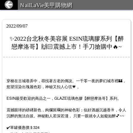
ＮailLaVie美甲購物網
2022/09/07
✨2022台北秋冬美容展 ESIN琉璃膠系列【醉
戀摩洛哥】🙌🏻震撼上市！手刀搶購中🔥~
穿梭在古城巷弄中，尋找著古老的傳說。一千零一夜的夢幻城市裡🏰，
慾望渲染出瑰麗色彩，神秘又扣人心弦💗 。
ESIN最受歡迎的商品之一，GLAZE琉璃色膠【醉戀摩洛哥】系列。
震撼眼球的磅礡新色，絢爛斑斕的神秘色彩；似好酒越沉越香🥂，令人
沉醉的無法自拔。神秘動人若深若淺， 只要一眼就令人如癡如醉💕~~
✔️單罐優惠價＄324