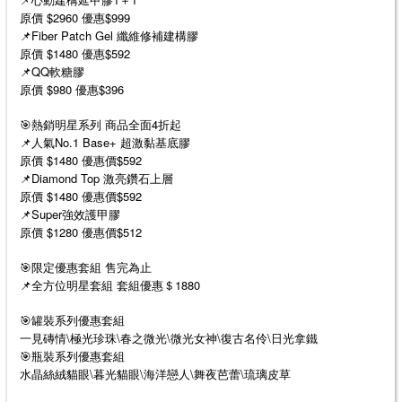
原價 $2960 優惠$999
📌Fiber Patch Gel 纖維修補建構膠
原價 $1480 優惠$592
📌QQ軟糖膠
原價 $980 優惠$396
🎯熱銷明星系列 商品全面4折起
📌人氣No.1 Base+ 超激黏基底膠
原價 $1480 優惠價$592
📌Diamond Top 激亮鑽石上層
原價 $1480 優惠價$592
📌Super強效護甲膠
原價 $1280 優惠價$512
🎯限定優惠套組 售完為止
📌全方位明星套組 套組優惠＄1880
🎯罐裝系列優惠套組
一見磚情\極光珍珠\春之微光\微光女神\復古名伶\日光拿鐵
🎯瓶裝系列優惠套組
水晶絲絨貓眼\暮光貓眼\海洋戀人\舞夜芭蕾\琉璃皮草