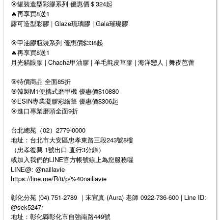
🎯罐裝造型彩膠系列 優惠價＄324起
🔥再享買8送1
露可造型彩膠 | Glaze琉璃膠 | Gala璀璨膠
🎯甲油膠瓶裝系列 優惠價$338起
🔥再享買8送1
月光貓眼膠 | Chacha甲油膠 | 羊毛氈皮草膠 | 海洋戀人 | 舞夜芭蕾
🎯特價商品 全面85折
🎯韓製M1便攜式磨甲機 優惠價$10880
🎯ESIN專業凝膠彩繪筆 優惠價$306起
🎯進口專業磨頭全面9折
台北總苑（02）2779-0000
地址：台北市大安區忠孝東路三段243號8樓
（忠孝復興 1號出口 直行3分鐘）
或加入我們的LINE官方帳號線上為您服務喔
LINE@: @naillavie
https://line.me/R/ti/p/%40naillavie
彰化分苑 (04) 751-2789 ｜宋宜真 (Aura) 老師 0922-736-600 | Line ID:
@sek5247r
地址：彰化縣彰化市自強南路449號