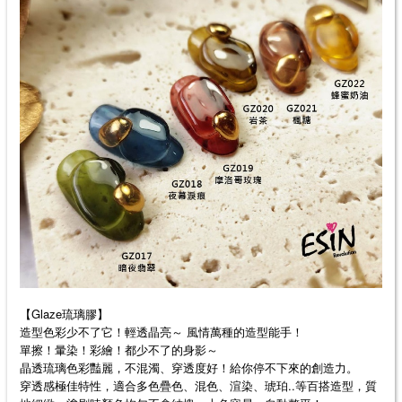
【Glaze琉璃膠】
造型色彩少不了它！輕透晶亮～ 風情萬種的造型能手！
單擦！暈染！彩繪！都少不了的身影～
晶透琉璃色彩豔麗，不混濁、穿透度好！給你停不下來的創造力。
穿透感極佳特性，適合多色疊色、混色、渲染、琥珀..等百搭造型，質