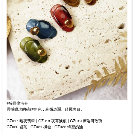
#醉戀摩洛哥
震撼眼球的磅礡新色，絢爛斑斕、綺麗奪目。
GZ017 暗夜翡翠 | GZ018 夜幕淚痕 | GZ019 摩洛哥玫瑰
GZ020 岩茶 | GZ021 楓糖 | GZ022 蜂蜜奶油